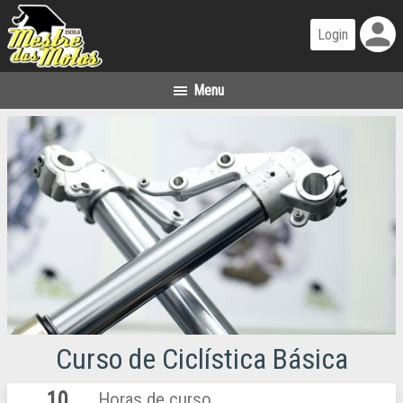
person
Curso de Ciclística Básica
10
Horas de curso