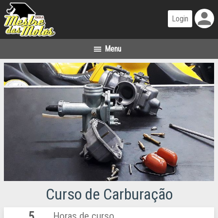
person
Curso de Carburação
5
Horas de curso